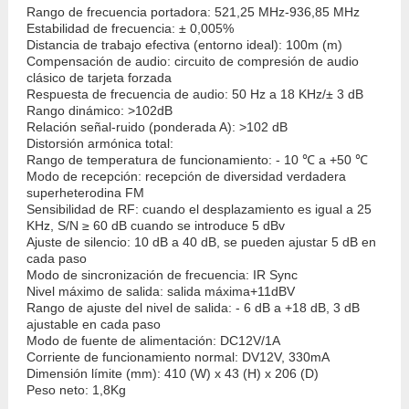
Rango de frecuencia portadora: 521,25 MHz-936,85 MHz
Estabilidad de frecuencia: ± 0,005%
Distancia de trabajo efectiva (entorno ideal): 100m (m)
Compensación de audio: circuito de compresión de audio
clásico de tarjeta forzada
Respuesta de frecuencia de audio: 50 Hz a 18 KHz/± 3 dB
Rango dinámico: >102dB
Relación señal-ruido (ponderada A): >102 dB
Distorsión armónica total:
Rango de temperatura de funcionamiento: - 10 ℃ a +50 ℃
Modo de recepción: recepción de diversidad verdadera
superheterodina FM
Sensibilidad de RF: cuando el desplazamiento es igual a 25
KHz, S/N ≥ 60 dB cuando se introduce 5 dBv
Ajuste de silencio: 10 dB a 40 dB, se pueden ajustar 5 dB en
cada paso
Modo de sincronización de frecuencia: IR Sync
Nivel máximo de salida: salida máxima+11dBV
Rango de ajuste del nivel de salida: - 6 dB a +18 dB, 3 dB
ajustable en cada paso
Modo de fuente de alimentación: DC12V/1A
Corriente de funcionamiento normal: DV12V, 330mA
Dimensión límite (mm): 410 (W) x 43 (H) x 206 (D)
Peso neto: 1,8Kg