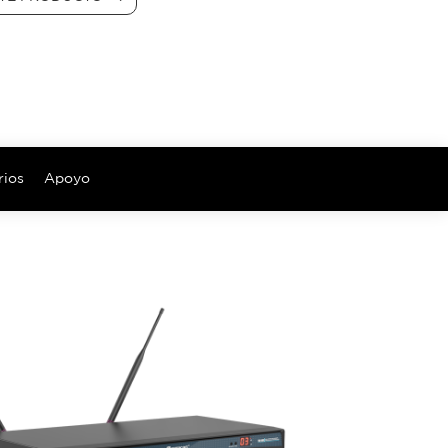
rios
Apoyo