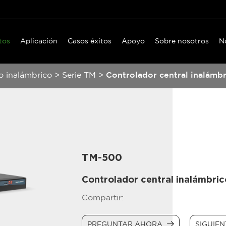
tos
Aplicación
Casos éxitos
Apoyo
Sobre nosotros
N
o inalámbrico
>
Serie TM
>
Controlador central inalámbr
TM-500
Controlador central inalámbric
Compartir:
PREGUNTAR AHORA
SIGUIE