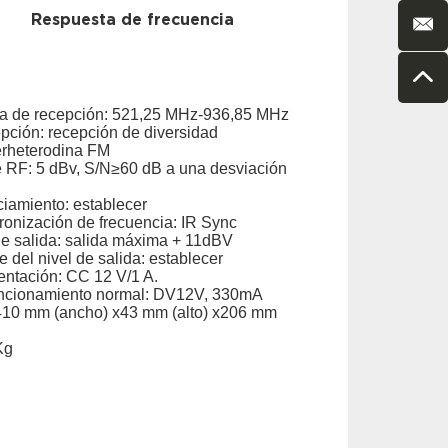
Respuesta de frecuencia
a de recepción: 521,25 MHz-936,85 MHz
pción: recepción de diversidad
erheterodina FM
e RF: 5 dBv, S/N≥60 dB a una desviación
ciamiento: establecer
ronización de frecuencia: IR Sync
e salida: salida máxima + 11dBV
 del nivel de salida: establecer
entación: CC 12 V/1 A.
uncionamiento normal: DV12V, 330mA
410 mm (ancho) x43 mm (alto) x206 mm
Kg