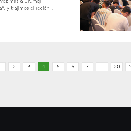
na vez más a Urumqi,
, y trajimos el recién
ámbrico de diversidad
lientes y amigos son
y comunicarse!
1
2
3
4
5
6
7
...
20