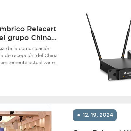
ámbrico Relacart
el grupo China
orte
ncia de la comunicación
sonido
ala de recepción del China
cientemente actualizar el
uctos de audio
extensas comparaciones.
12. 19, 2024