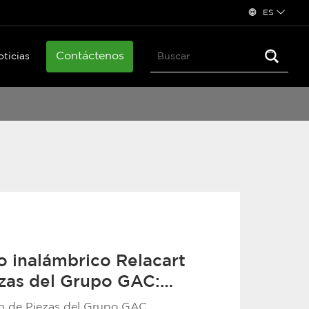
ES
Contáctenos
oticias
o inalámbrico Relacart
ezas del Grupo GAC:
a, testigo de la
ón de Piezas del Grupo GAC