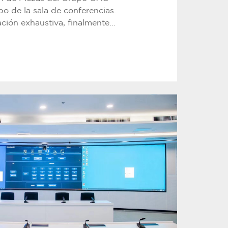
po de la sala de conferencias.
ción exhaustiva, finalmente
 Relacart para configurar un
 audio utilizando el sistema de
 inalámbrico WDC-903 y el sistema
ia digital profesional con cable