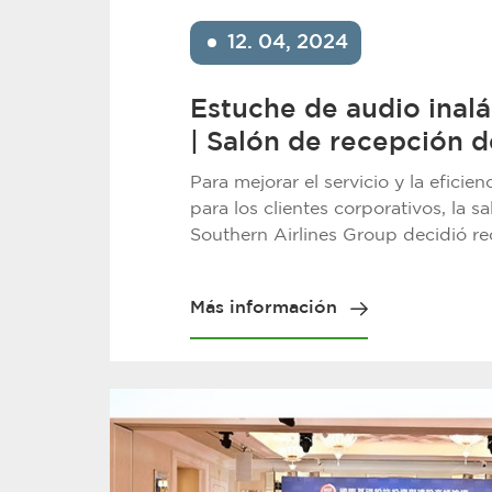
12. 04, 2024
Estuche de audio inal
| Salón de recepción d
Southern Airlines: sop
Para mejorar el servicio y la eficie
tecnológico, viaje de 
para los clientes corporativos, la s
Southern Airlines Group decidió re
inteligente
sistema de audio y eligió los prod
inalámbricos Relacart después de 
Más información