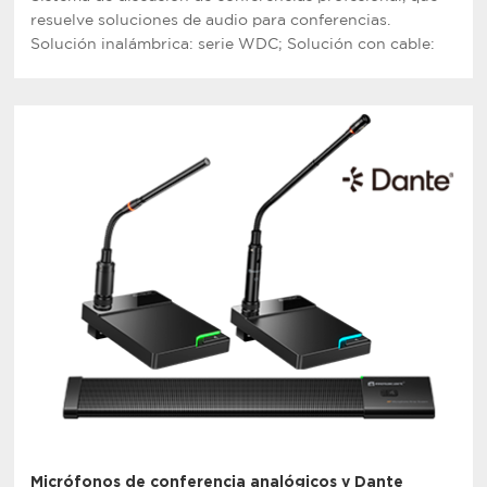
resuelve soluciones de audio para conferencias.
Solución inalámbrica: serie WDC; Solución con cable:
serie CS. La base puede equiparse con vástagos de
micrófono GF y CF para su selección.
Micrófonos de conferencia analógicos y Dante