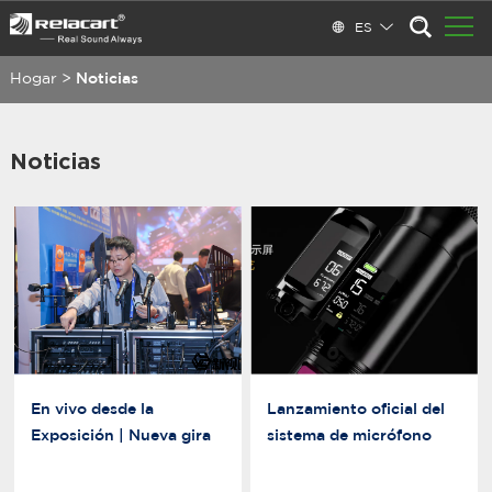
ES
Hogar
>
Noticias
Noticias
En vivo desde la
Lanzamiento oficial del
Exposición | Nueva gira
sistema de micrófono
audiovisual Parada en
inalámbrico Relacart UR-
Hangzhou: ¡Se revela el
280 True Diversity · True