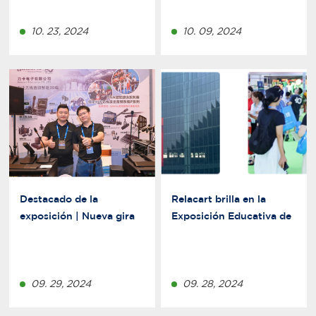
"secreto" de Relacart
Professional · True Power
para el monitoreo de
10. 23, 2024
10. 09, 2024
precisión!
Destacado de la
Relacart brilla en la
exposición | Nueva gira
Exposición Educativa de
nacional audiovisual en
Chengdu 2024,
Suzhou: ¡experimente el
mostrando su
“sonido” y las “visuales”
innovación e influencia
integrales de Relacart!
09. 29, 2024
en la industria de
09. 28, 2024
sistemas de audio