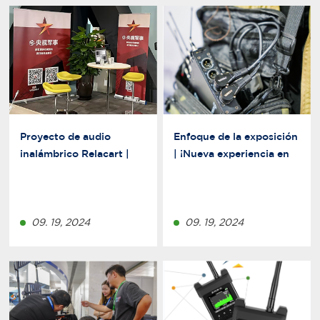
Proyecto de audio
Enfoque de la exposición
inalámbrico Relacart |
| ¡Nueva experiencia en
Programa especial del
paquete portátil! ¿Qué
canal militar CCTV:
configuraciones se
¡Saludos a los héroes,
requieren para un
sigamos adelante!
09. 19, 2024
paquete de grabación de
09. 19, 2024
“retroceso y grabación”?