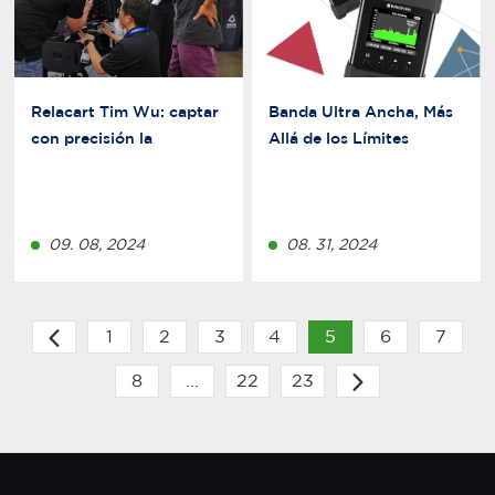
Relacart Tim Wu: captar
Banda Ultra Ancha, Más
con precisión la
Allá de los Límites
demanda del mercado
para remodelar la
experiencia de audio
09. 08, 2024
08. 31, 2024
1
2
3
4
5
6
7
8
...
22
23