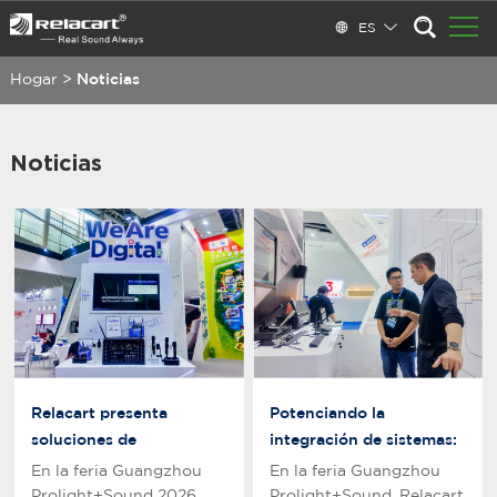
ES
Hogar
>
Noticias
Noticias
Relacart presenta
Potenciando la
soluciones de
integración de sistemas:
micrófonos inalámbricos
Relacart perfecciona su
En la feria Guangzhou
En la feria Guangzhou
digitales UHF para todos
ecosistema digital Dante
Prolight+Sound 2026,
Prolight+Sound, Relacart