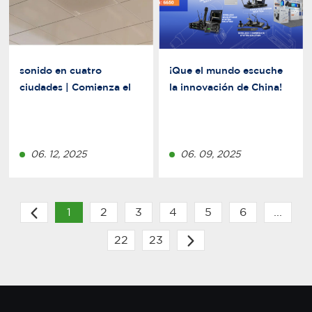
sonido en cuatro
¡Que el mundo escuche
ciudades | Comienza el
la innovación de China!
Roadshow Nacional
Relacart presentará
Relacart 2025: ¡te espera
nuevos productos en
una experiencia de audio
InfoComm USA 2025
más inteligente!
06. 12, 2025
06. 09, 2025
1
2
3
4
5
6
...
22
23