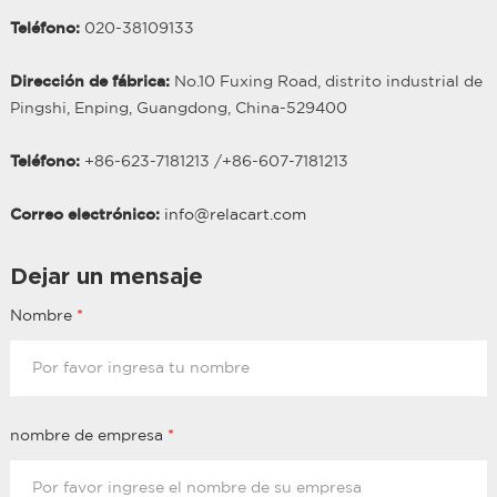
Teléfono:
020-38109133
Dirección de fábrica:
No.10 Fuxing Road, distrito industrial de
Pingshi, Enping, Guangdong, China-529400
Teléfono:
+86-623-7181213 /
+86-
607
-7181213
Correo electrónico:
info@relacart.com
Dejar un mensaje
Nombre
*
nombre de empresa
*