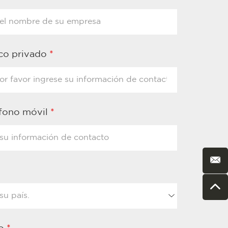
ico privado
*
éfono móvil
*