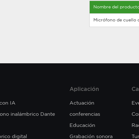
Nombre del product
Micrófono de cuello 
Aplicación
Ca
 con IA
Actuación
Ev
fono inalámbrico Dante
conferencias
Co
Educación
Rad
rico digital
Grabación sonora
Tu