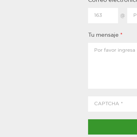
Correo electróni
@
Tu mensaje
*