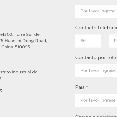
Contacto telefón
e1302, Torre Sur del
375 Huanshi Dong Road,
-
, China-510095
Contacto por tel
trito industrial de
0
País
*
3