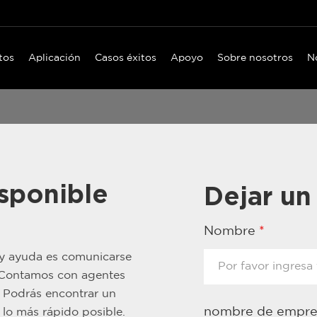
tos
Aplicación
Casos éxitos
Apoyo
Sobre nosotros
N
sponible
Dejar un
Nombre
*
 y ayuda es comunicarse
. Contamos con agentes
. Podrás encontrar un
nombre de empr
lo más rápido posible.