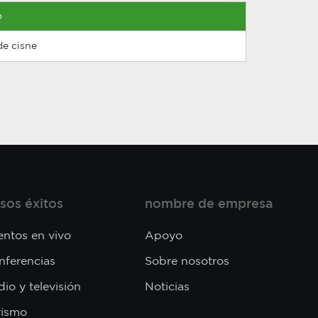
o
de cisne
sos éxitos
nombre de empresa
entos en vivo
Apoyo
nferencias
Sobre nosotros
io y televisión
Noticias
rismo