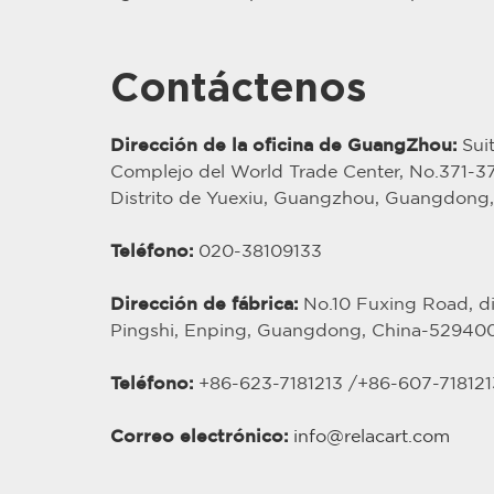
Contáctenos
Dirección de la oficina de GuangZhou:
Suit
Complejo del World Trade Center, No.371-
Distrito de Yuexiu, Guangzhou, Guangdong
Teléfono:
020-38109133
Dirección de fábrica:
No.10 Fuxing Road, dis
Pingshi, Enping, Guangdong, China-52940
Teléfono:
+86-623-7181213 /
+86-
607
-718121
Correo electrónico:
info@relacart.com