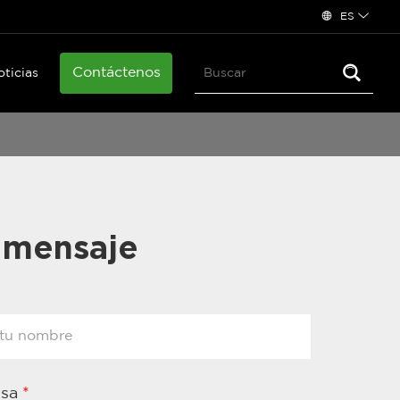
ES
Contáctenos
oticias
 mensaje
esa
*