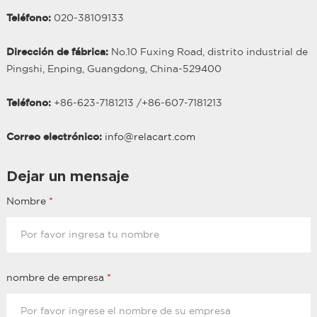
Teléfono:
020-38109133
Dirección de fábrica:
No.10 Fuxing Road, distrito industrial de
Pingshi, Enping, Guangdong, China-529400
Teléfono:
+86-623-7181213 /
+86-
607
-7181213
Correo electrónico:
info@relacart.com
Dejar un mensaje
Nombre
*
nombre de empresa
*