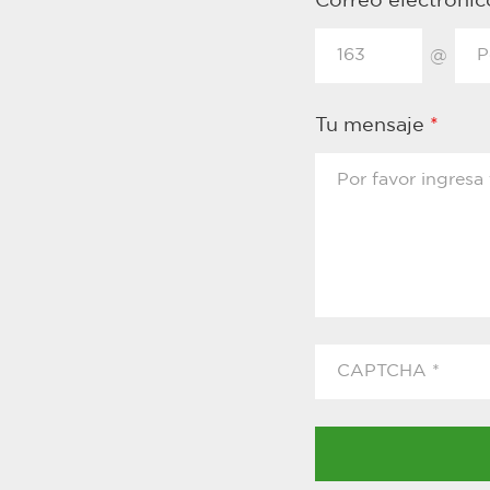
Correo electróni
@
Tu mensaje
*