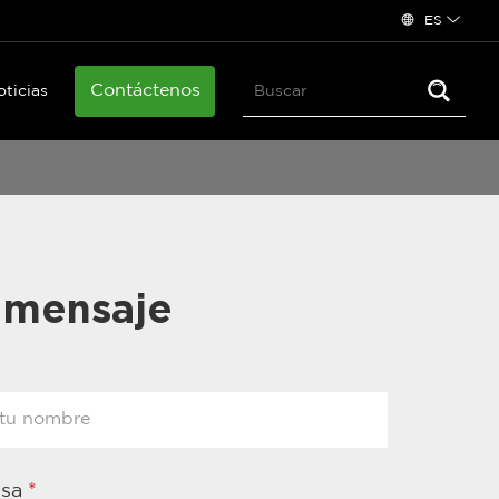
ES
Contáctenos
oticias
 mensaje
esa
*