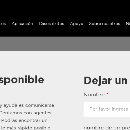
tos
Aplicación
Casos éxitos
Apoyo
Sobre nosotros
N
sponible
Dejar un
Nombre
*
 y ayuda es comunicarse
. Contamos con agentes
. Podrás encontrar un
nombre de empr
lo más rápido posible.