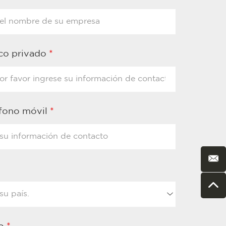
ico privado
*
éfono móvil
*