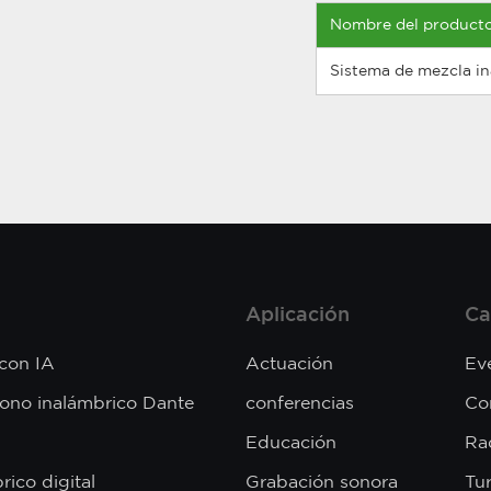
Nombre del product
Sistema de mezcla in
Aplicación
Ca
 con IA
Actuación
Ev
fono inalámbrico Dante
conferencias
Co
Educación
Rad
rico digital
Grabación sonora
Tu