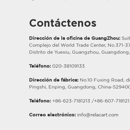
Contáctenos
Dirección de la oficina de GuangZhou:
Suit
Complejo del World Trade Center, No.371-
Distrito de Yuexiu, Guangzhou, Guangdong
Teléfono:
020-38109133
Dirección de fábrica:
No.10 Fuxing Road, dis
Pingshi, Enping, Guangdong, China-52940
Teléfono:
+86-623-7181213 /
+86-
607
-718121
Correo electrónico:
info@relacart.com