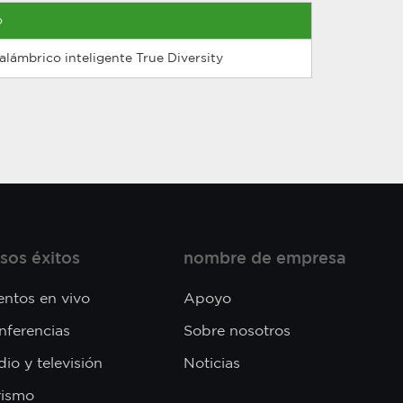
o
alámbrico inteligente True Diversity
sos éxitos
nombre de empresa
entos en vivo
Apoyo
nferencias
Sobre nosotros
io y televisión
Noticias
rismo