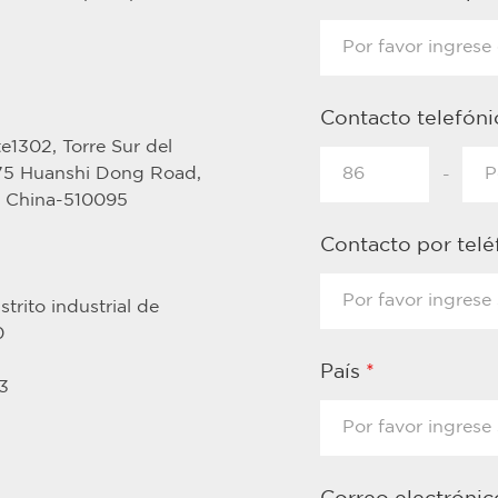
Contacto telefón
e1302, Torre Sur del
375 Huanshi Dong Road,
-
, China-510095
Contacto por tel
trito industrial de
0
País
*
3