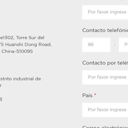
Contacto telefón
e1302, Torre Sur del
375 Huanshi Dong Road,
-
, China-510095
Contacto por tel
trito industrial de
0
País
*
3