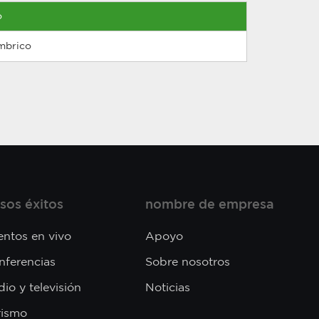
o
ámbrico
sos éxitos
nombre de empresa
entos en vivo
Apoyo
nferencias
Sobre nosotros
io y televisión
Noticias
rismo