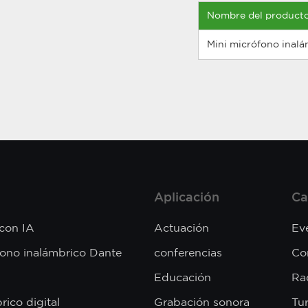
Nombre del product
Mini micrófono inal
Aplicación
Ca
 con IA
Actuación
Ev
fono inalámbrico Dante
conferencias
Co
Educación
Rad
rico digital
Grabación sonora
Tu