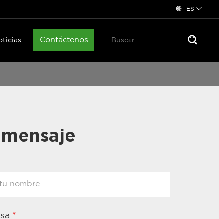
ES
Contáctenos
oticias
 mensaje
esa
*