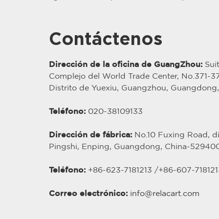
Contáctenos
Dirección de la oficina de GuangZhou:
Suit
Complejo del World Trade Center, No.371-
Distrito de Yuexiu, Guangzhou, Guangdong
Teléfono:
020-38109133
Dirección de fábrica:
No.10 Fuxing Road, dis
Pingshi, Enping, Guangdong, China-52940
Teléfono:
+86-623-7181213 /
+86-
607
-718121
Correo electrónico:
info@relacart.com