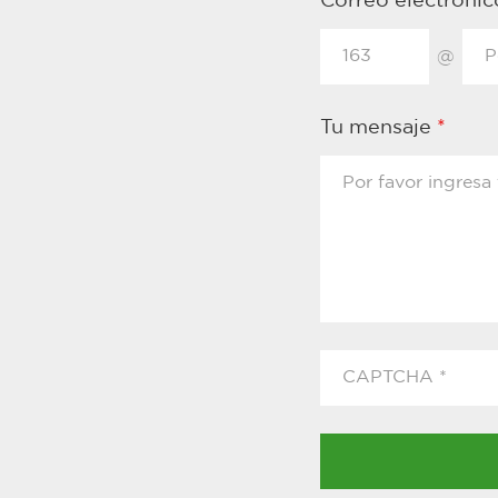
Correo electróni
@
Tu mensaje
*