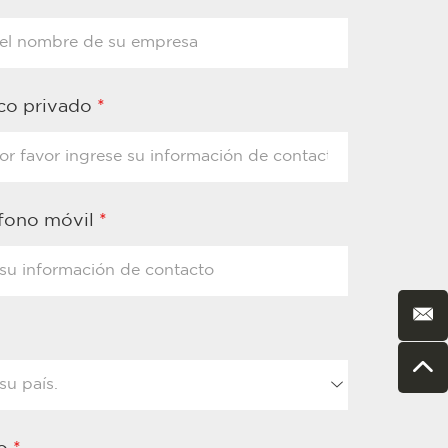
ico privado
*
éfono móvil
*