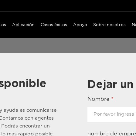
tos
Aplicación
Casos éxitos
Apoyo
Sobre nosotros
N
sponible
Dejar un
Nombre
*
 y ayuda es comunicarse
. Contamos con agentes
. Podrás encontrar un
nombre de empr
lo más rápido posible.