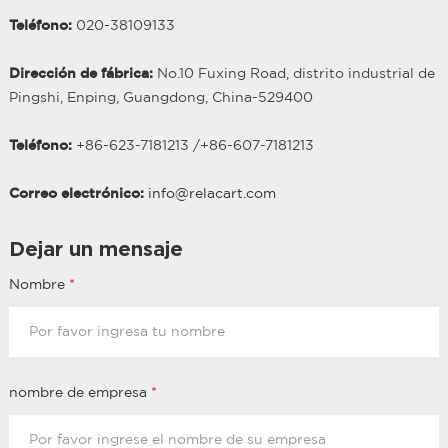
Teléfono:
020-38109133
Dirección de fábrica:
No.10 Fuxing Road, distrito industrial de
Pingshi, Enping, Guangdong, China-529400
Teléfono:
+86-623-7181213 /
+86-
607
-7181213
Correo electrónico:
info@relacart.com
Dejar un mensaje
Nombre
*
nombre de empresa
*