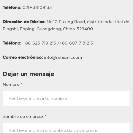
Teléfono:
020-38109133
Dirección de fábrica:
No.10 Fuxing Road, distrito industrial de
Pingshi, Enping, Guangdong, China-529400
Teléfono:
+86-623-7181213 /
+86-
607
-7181213
Correo electrónico:
info@relacart.com
Dejar un mensaje
Nombre
*
nombre de empresa
*