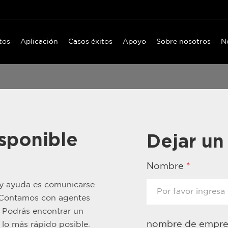
tos
Aplicación
Casos éxitos
Apoyo
Sobre nosotros
N
sponible
Dejar un
Nombre
*
 y ayuda es comunicarse
. Contamos con agentes
. Podrás encontrar un
nombre de empr
lo más rápido posible.