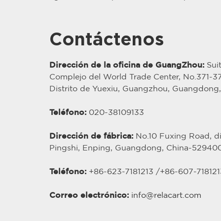
Contáctenos
Dirección de la oficina de GuangZhou:
Suit
Complejo del World Trade Center, No.371-
Distrito de Yuexiu, Guangzhou, Guangdong
Teléfono:
020-38109133
Dirección de fábrica:
No.10 Fuxing Road, dis
Pingshi, Enping, Guangdong, China-52940
Teléfono:
+86-623-7181213 /
+86-
607
-718121
Correo electrónico:
info@relacart.com