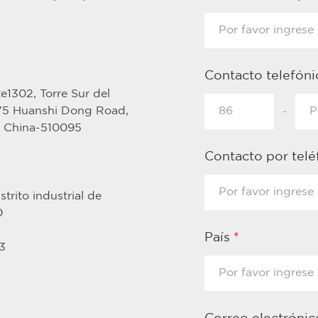
Contacto telefón
e1302, Torre Sur del
375 Huanshi Dong Road,
-
, China-510095
Contacto por tel
trito industrial de
0
País
*
3