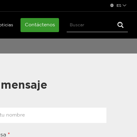
ES
Contáctenos
oticias
 mensaje
esa
*