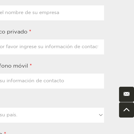
ico privado
*
éfono móvil
*