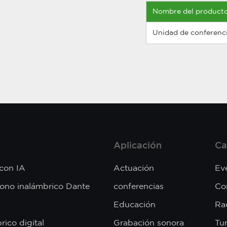
Nombre del product
Unidad de conferenc
Aplicación
Ca
 con IA
Actuación
Ev
fono inalámbrico Dante
conferencias
Co
Educación
Rad
rico digital
Grabación sonora
Tu