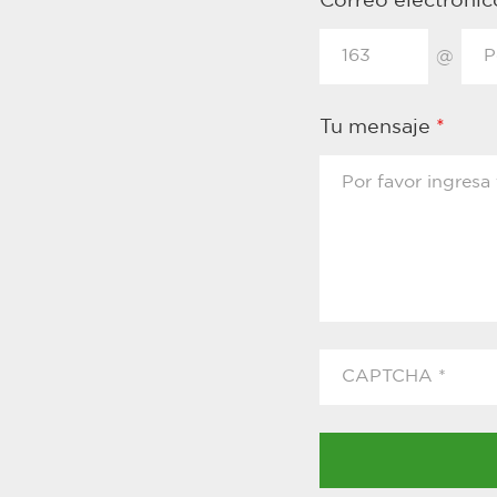
Correo electróni
@
Tu mensaje
*