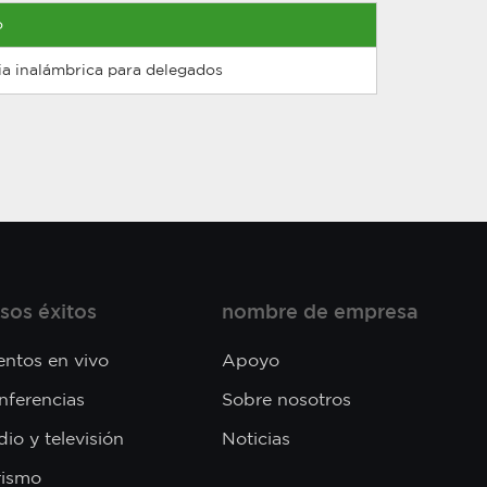
o
ia inalámbrica para delegados
sos éxitos
nombre de empresa
entos en vivo
Apoyo
nferencias
Sobre nosotros
io y televisión
Noticias
rismo