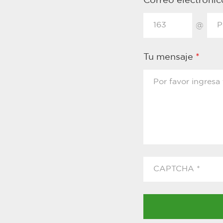
Correo electróni
@
Tu mensaje
*