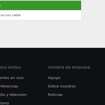
o
cie con cable
sos éxitos
nombre de empresa
entos en vivo
Apoyo
nferencias
Sobre nosotros
io y televisión
Noticias
rismo