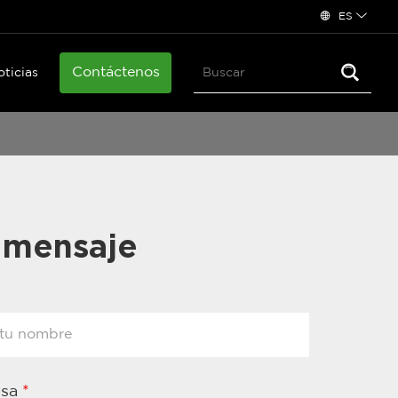
ES
Contáctenos
oticias
 mensaje
esa
*