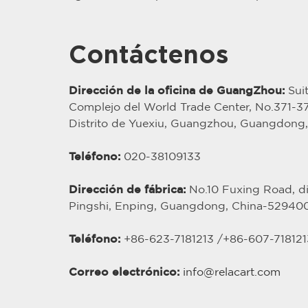
Contáctenos
Dirección de la oficina de GuangZhou:
Suit
Complejo del World Trade Center, No.371-
Distrito de Yuexiu, Guangzhou, Guangdong
Teléfono:
020-38109133
Dirección de fábrica:
No.10 Fuxing Road, dis
Pingshi, Enping, Guangdong, China-52940
Teléfono:
+86-623-7181213 /
+86-
607
-718121
Correo electrónico:
info@relacart.com