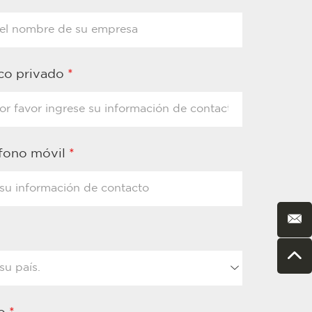
ico privado
*
éfono móvil
*