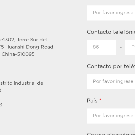
Contacto telefón
e1302, Torre Sur del
375 Huanshi Dong Road,
-
, China-510095
Contacto por tel
trito industrial de
0
País
*
3