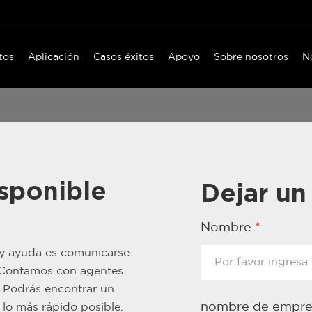
tos
Aplicación
Casos éxitos
Apoyo
Sobre nosotros
N
sponible
Dejar un
Nombre
*
 y ayuda es comunicarse
. Contamos con agentes
. Podrás encontrar un
nombre de empr
lo más rápido posible.