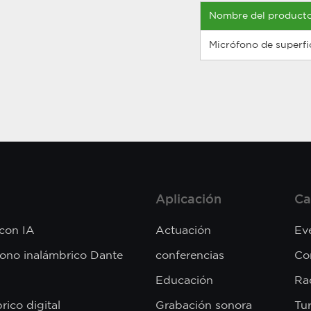
Nombre del product
Micrófono de superfi
Aplicación
Ca
 con IA
Actuación
Ev
fono inalámbrico Dante
conferencias
Co
Educación
Rad
rico digital
Grabación sonora
Tu