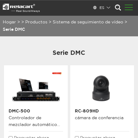
ES
Hogar
>
>
Productos
>
Sistema de seguimiento de vídeo
>
Serie DMC
Serie DMC
DMC-500
RC-809HD
Controlador de
cámara de conferencia
mezclador automático
digital